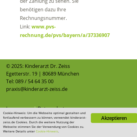
der Zahlung zu sehen. Sie
benötigen dazu Ihre
Rechnungsnummer.
Link:
www.pvs-
rechnung.de/pvs/bayern/a/37336907
© 2025: Kinderarzt Dr. Zeiss
Egetterstr. 19 | 80689 München
Tel: 089 / 54 64 35 00
praxis@kinderarzt-zeiss.de
Impressum
|
Datenschutz
Cookie-Hinweis: Um die Webseite optimal gestalten und
Akzeptieren
fortlaufend verbessern zu können, verwendet kinderarzt-
zeiss.de Cookies. Durch die weitere Nutzung der
Webseite stimmen Sie der Verwendung von Cookies zu.
Weitere Details unter
Cookie-Hinweis
.