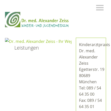
Kinderarztpraxis
Leistungen
Dr. med.
Alexander
Zeiss
Egetterstr. 19
80689
München
Tel:
089 / 54
64 35 00
Fax:
089 / 54
64 35 01