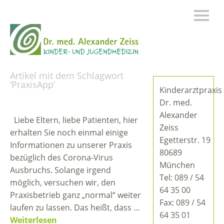
Artikel mit dem Schlagwort
‘
PraxisApp
’
Kinderarztpraxis
Dr. med.
Alexander
Liebe Eltern, liebe Patienten, hier
Zeiss
erhalten Sie noch einmal einige
Egetterstr. 19
Informationen zu unserer Praxis
80689
bezüglich des Corona-Virus
München
Ausbruchs. Solange irgend
Tel:
089 / 54
möglich, versuchen wir, den
64 35 00
Praxisbetrieb ganz „normal“ weiter
Fax:
089 / 54
laufen zu lassen. Das heißt, dass …
64 35 01
Weiterlesen